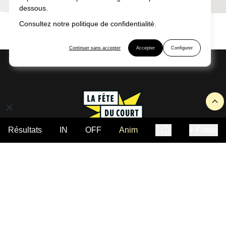
VOIR LA LISTE
dessous.
Aucune programmation trouvée
Consultez notre politique de confidentialité.
Continuer sans accepter
Accepter
Configurer
Résultats
IN
OFF
Anim
+ Filters
Édition 2026
La programmation
Les villes
Tutoriels et webinaires