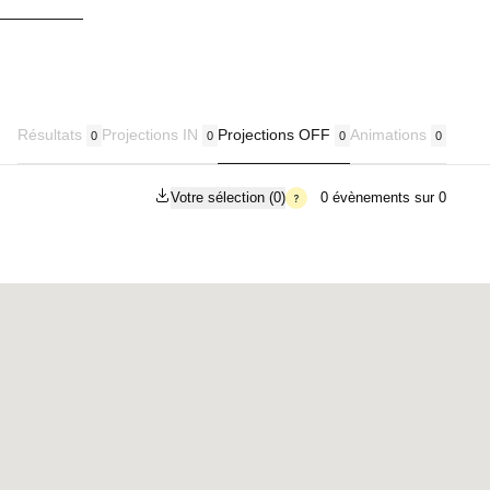
Résultats
Projections IN
Projections OFF
Animations
0
0
0
0
Votre sélection
(
0
)
0
évènements sur
0