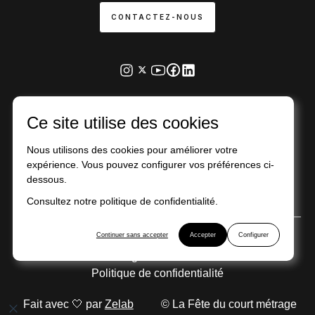
CONTACTEZ-NOUS
Ce site utilise des cookies
Nous utilisons des cookies pour améliorer votre
Action financée par la région d’Île-de-France
expérience. Vous pouvez configurer vos préférences ci-
dessous.
Consultez notre politique de confidentialité.
Continuer sans accepter
Accepter
Configurer
Mentions légales
Conditions générales d'utilisation
Politique de confidentialité
Fait avec 🤍 par
Zelab
© La Fête du court métrage