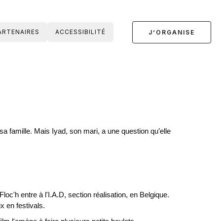
ARTENAIRES
ACCESSIBILITÉ
J‘ORGANISE
 famille. Mais Iyad, son mari, a une question qu’elle
loc'h entre à l'I.A.D, section réalisation, en Belgique.
x en festivals.