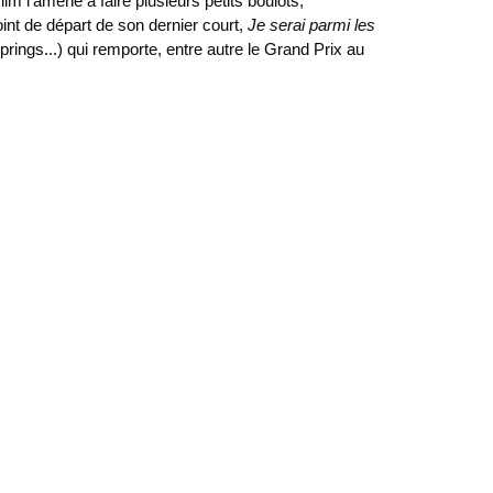
film l'amène à faire plusieurs petits boulots,
int de départ de son dernier court,
Je serai parmi les
ings...) qui remporte, entre autre le Grand Prix au