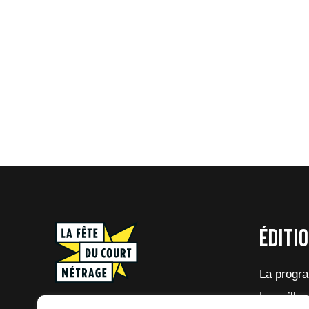
Éditi
La progr
Les villes