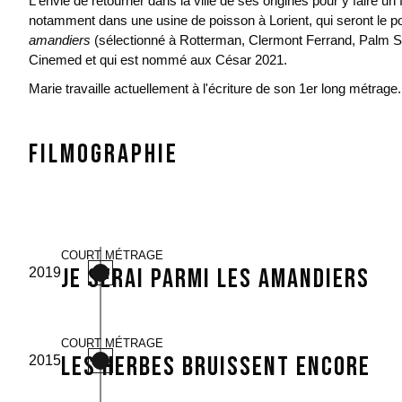
L'envie de retourner dans la ville de ses origines pour y faire un 
notamment dans une usine de poisson à Lorient, qui seront le po
amandiers
(sélectionné à Rotterman, Clermont Ferrand, Palm Spr
Cinemed et qui est nommé aux César 2021.
Marie travaille actuellement à l'écriture de son 1er long métrage.
Filmographie
COURT MÉTRAGE
Je serai parmi les amandiers
2019
COURT MÉTRAGE
Les herbes bruissent encore
2015