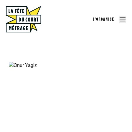
J‘ORGANISE